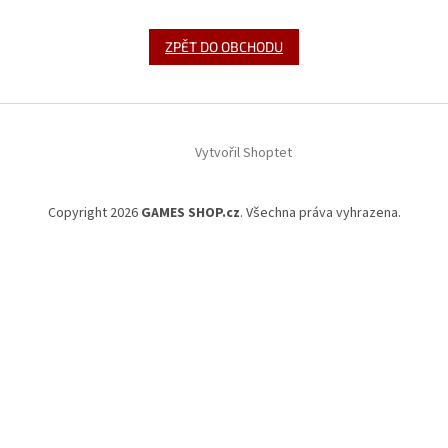
ZPĚT DO OBCHODU
Z
á
Vytvořil Shoptet
p
a
t
Copyright 2026
GAMES SHOP.cz
. Všechna práva vyhrazena.
í