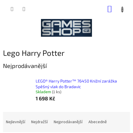
Přejít
NÁKUP
na
obsah
KOŠÍK
Lego Harry Potter
Nejprodávanější
LEGO® Harry Potter™ 76450 Knižní zarážka
Spěšný vlak do Bradavic
Skladem
(1 ks)
1 698 Kč
Ř
a
Nejlevnější
Nejdražší
Nejprodávanější
Abecedně
z