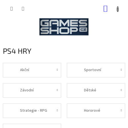
Přejít
NÁKUP
na
obsah
KOŠÍK
PS4 HRY
Akční
Sportovní
Závodní
Dětské
Strategie - RPG
Hororové