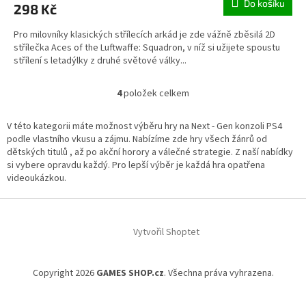
Do košíku
298 Kč
Pro milovníky klasických střílecích arkád je zde vážně zběsilá 2D
střílečka Aces of the Luftwaffe: Squadron, v níž si užijete spoustu
střílení s letadýlky z druhé světové války...
4
položek celkem
O
v
l
V této kategorii máte možnost výběru hry na Next - Gen konzoli PS4
á
podle vlastního vkusu a zájmu. Nabízíme zde hry všech žánrů od
d
dětských titulů , až po akční horory a válečné strategie. Z naší nabídky
a
si vybere opravdu každý. Pro lepší výběr je každá hra opatřena
c
videoukázkou.
í
p
Z
r
á
v
Vytvořil Shoptet
p
k
a
y
t
v
Copyright 2026
GAMES SHOP.cz
. Všechna práva vyhrazena.
í
ý
p