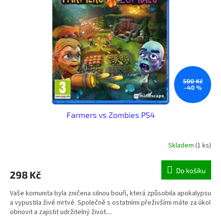
500 Kč
–40 %
Farmers vs Zombies PS4
Skladem
(1 ks)
Do košíku
298 Kč
Vaše komunita byla zničena silnou bouří, která způsobila apokalypsu
a vypustila živé mrtvé. Společně s ostatními přeživšími máte za úkol
obnovit a zajistit udržitelný život....