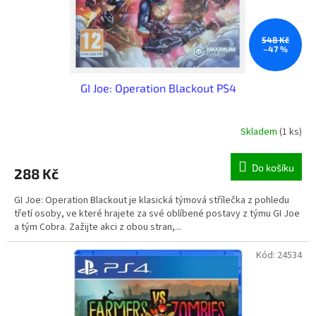
548 Kč
–47 %
GI Joe: Operation Blackout PS4
Skladem
(1 ks)
Do košíku
288 Kč
GI Joe: Operation Blackout je klasická týmová střílečka z pohledu
třetí osoby, ve které hrajete za své oblíbené postavy z týmu GI Joe
a tým Cobra. Zažijte akci z obou stran,...
Kód:
24534