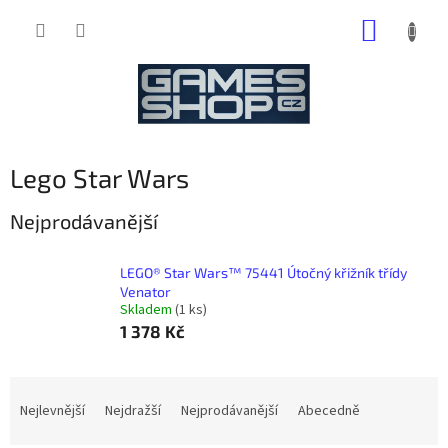
Přejít
NÁKUP
na
obsah
KOŠÍK
Lego Star Wars
Nejprodávanější
LEGO® Star Wars™ 75441 Útočný křižník třídy
Venator
Skladem
(1 ks)
1 378 Kč
Ř
a
Nejlevnější
Nejdražší
Nejprodávanější
Abecedně
z