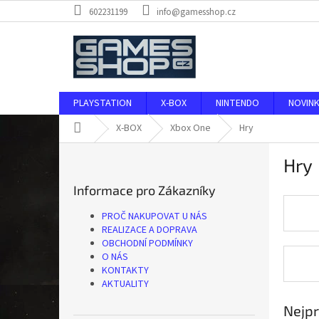
Přejít
602231199
info@gamesshop.cz
na
obsah
PLAYSTATION
X-BOX
NINTENDO
NOVIN
Domů
X-BOX
Xbox One
Hry
P
Hry
o
s
Informace pro Zákazníky
t
r
PROČ NAKUPOVAT U NÁS
a
REALIZACE A DOPRAVA
n
OBCHODNÍ PODMÍNKY
O NÁS
n
KONTAKTY
í
AKTUALITY
p
a
Nejpr