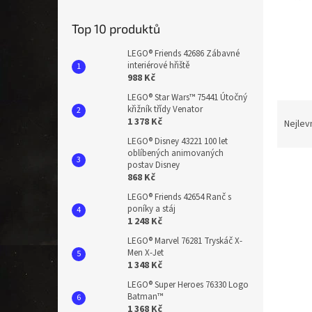
n
e
Top 10 produktů
l
LEGO® Friends 42686 Zábavné
interiérové hřiště
988 Kč
LEGO® Star Wars™ 75441 Útočný
Ř
křižník třídy Venator
a
1 378 Kč
Nejlev
z
LEGO® Disney 43221 100 let
e
oblíbených animovaných
postav Disney
n
868 Kč
í
LEGO® Friends 42654 Ranč s
p
V
poníky a stáj
r
ý
1 248 Kč
o
p
LEGO® Marvel 76281 Tryskáč X-
d
i
Men X-Jet
u
1 348 Kč
s
k
p
LEGO® Super Heroes 76330 Logo
t
r
Batman™
ů
1 368 Kč