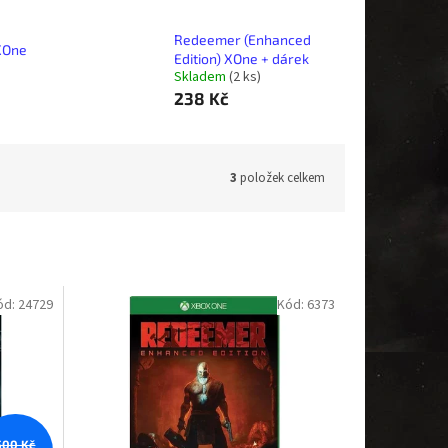
Redeemer (Enhanced
XOne
Edition) XOne + dárek
Skladem
(2 ks)
238 Kč
3
položek celkem
ód:
24729
Kód:
6373
500 Kč