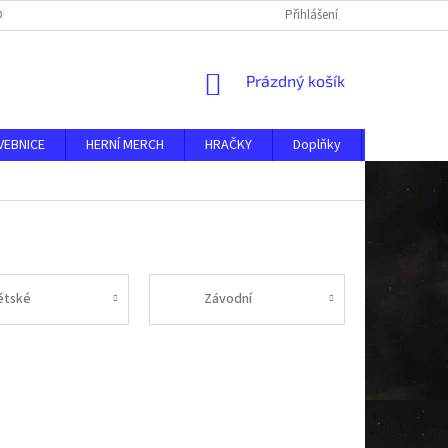
DMÍNKY
O NÁS
KONTAKTY
AKTUALITY
Přihlášení
NÁKUPNÍ
Prázdný košík
KOŠÍK
VEBNICE
HERNÍ MERCH
HRAČKY
Doplňky
MERKUR ST
ětské
Závodní