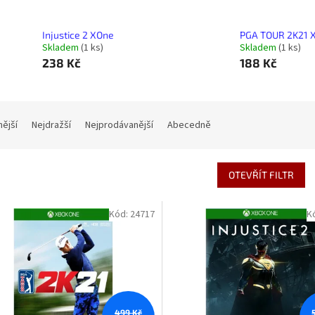
Injustice 2 XOne
PGA TOUR 2K21 
Skladem
(1 ks)
Skladem
(1 ks)
238 Kč
188 Kč
nější
Nejdražší
Nejprodávanější
Abecedně
OTEVŘÍT FILTR
Kód:
24717
K
499 Kč