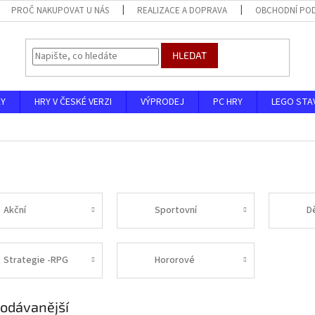
PROČ NAKUPOVAT U NÁS
REALIZACE A DOPRAVA
OBCHODNÍ PO
HLEDAT
KY
HRY V ČESKÉ VERZI
VÝPRODEJ
PC HRY
LEGO STA
Akční
Sportovní
D
Strategie -RPG
Hororové
odávanější