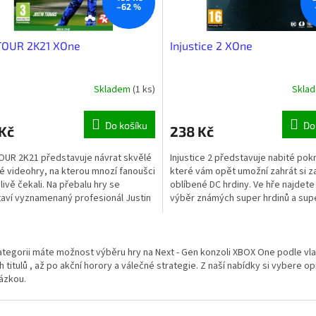
–62 %
TOUR 2K21 XOne
Injustice 2 XOne
Skladem
(1 ks)
Skla
Do košíku
Do
Kč
238 Kč
UR 2K21 představuje návrat skvělé
Injustice 2 představuje nabité pok
é videohry, na kterou mnozí fanoušci
které vám opět umožní zahrát si z
livě čekali. Na přebalu hry se
oblíbené DC hrdiny. Ve hře najdete
aví vyznamenaný profesionál Justin
výběr známých super hrdinů a supe
. Hra PGA...
Všechny...
O
v
ategorii máte možnost výběru hry na Next - Gen konzoli XBOX One podle vl
l
 titulů , až po akční horory a válečné strategie. Z naší nabídky si vybere o
á
ázkou.
d
a
c