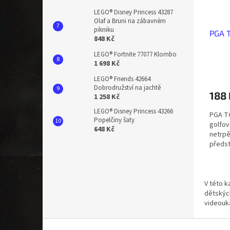
o
d
LEGO® Disney Princess 43287
Olaf a Bruni na zábavném
u
pikniku
PGA 
k
848 Kč
t
LEGO® Fortnite 77077 Klombo
ů
1 698 Kč
LEGO® Friends 42664
Dobrodružství na jachtě
188 
1 258 Kč
LEGO® Disney Princess 43266
PGA TO
Popelčiny šaty
golfov
648 Kč
netrpě
předst
Thomas
V této k
dětských
videouk
Z