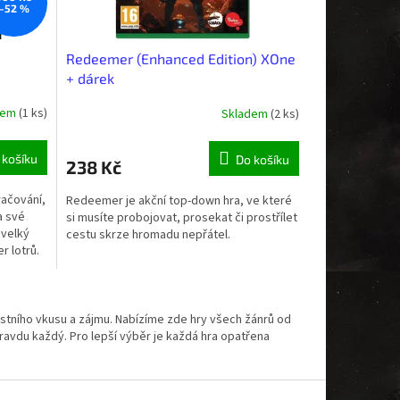
–52 %
Redeemer (Enhanced Edition) XOne
+ dárek
dem
(1 ks)
Skladem
(2 ks)
 košíku
Do košíku
238 Kč
račování,
Redeemer je akční top-down hra, ve které
a své
si musíte probojovat, prosekat či prostřílet
 velký
cestu skrze hromadu nepřátel.
r lotrů.
astního vkusu a zájmu. Nabízíme zde hry všech žánrů od
pravdu každý. Pro lepší výběr je každá hra opatřena