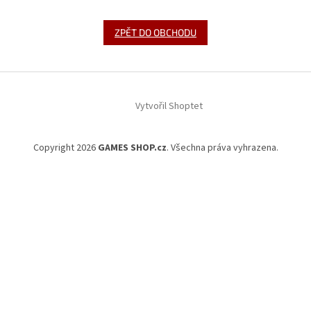
ZPĚT DO OBCHODU
Z
á
Vytvořil Shoptet
p
a
t
Copyright 2026
GAMES SHOP.cz
. Všechna práva vyhrazena.
í