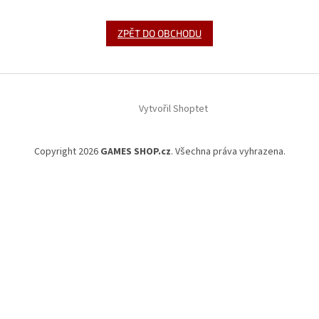
ZPĚT DO OBCHODU
Z
á
Vytvořil Shoptet
p
a
t
Copyright 2026
GAMES SHOP.cz
. Všechna práva vyhrazena.
í