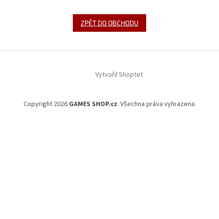
ZPĚT DO OBCHODU
Z
á
Vytvořil Shoptet
p
a
t
Copyright 2026
GAMES SHOP.cz
. Všechna práva vyhrazena.
í