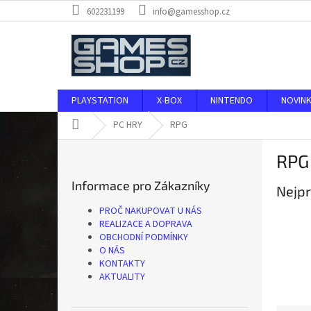
Přejít
602231199
info@gamesshop.cz
na
obsah
PLAYSTATION
X-BOX
NINTENDO
NOVIN
Domů
PC HRY
RPG
P
RPG
o
s
Informace pro Zákazníky
Nejpr
t
r
PROČ NAKUPOVAT U NÁS
a
REALIZACE A DOPRAVA
n
OBCHODNÍ PODMÍNKY
O NÁS
n
KONTAKTY
í
AKTUALITY
p
a