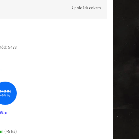
2
položek celkem
Kód:
5473
348 Kč
–14 %
 War
em
(>5 ks)