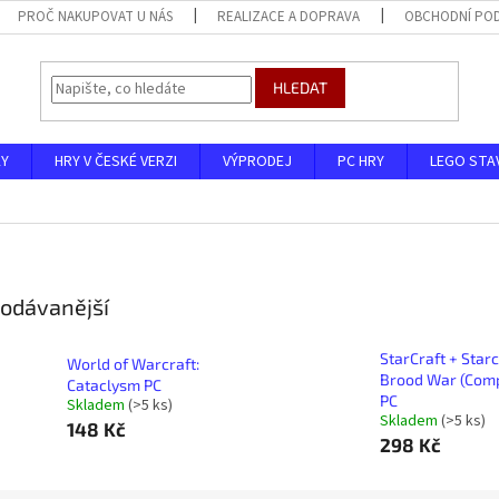
PROČ NAKUPOVAT U NÁS
REALIZACE A DOPRAVA
OBCHODNÍ PO
HLEDAT
KY
HRY V ČESKÉ VERZI
VÝPRODEJ
PC HRY
LEGO STA
odávanější
StarCraft + Starc
World of Warcraft:
Brood War (Comp
Cataclysm PC
PC
Skladem
(>5 ks)
Skladem
(>5 ks)
148 Kč
298 Kč