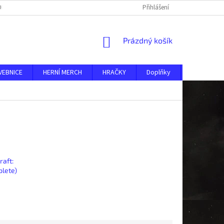
DMÍNKY
O NÁS
KONTAKTY
AKTUALITY
Přihlášení
NÁKUPNÍ
Prázdný košík
KOŠÍK
VEBNICE
HERNÍ MERCH
HRAČKY
Doplňky
MERKUR ST
raft:
lete)