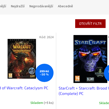
nější
Nejdražší
Nejprodávanější
Abecedně
OTEVŘÍT FILTR
Kód:
2624
299 Kč
–50 %
 of Warcraft: Cataclysm PC
StarCraft + Starcraft: Brood
(Complete) PC
Skladem
(>5 ks)
Sklad