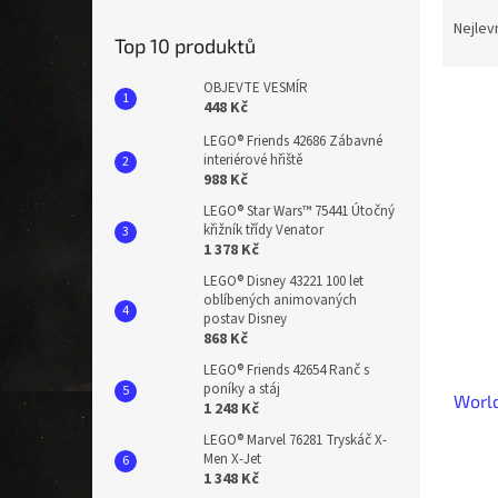
Ř
n
a
e
Nejlev
Top 10 produktů
z
l
e
OBJEVTE VESMÍR
n
448 Kč
í
LEGO® Friends 42686 Zábavné
p
V
interiérové hřiště
r
988 Kč
ý
o
p
LEGO® Star Wars™ 75441 Útočný
d
křižník třídy Venator
i
u
1 378 Kč
s
k
p
LEGO® Disney 43221 100 let
t
oblíbených animovaných
r
ů
postav Disney
o
868 Kč
d
LEGO® Friends 42654 Ranč s
u
poníky a stáj
World
k
1 248 Kč
t
LEGO® Marvel 76281 Tryskáč X-
ů
Men X-Jet
1 348 Kč