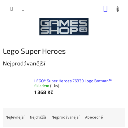
Přejít
NÁKUP
na
obsah
KOŠÍK
Lego Super Heroes
Nejprodávanější
LEGO® Super Heroes 76330 Logo Batman™
Skladem
(1 ks)
1 368 Kč
Ř
a
Nejlevnější
Nejdražší
Nejprodávanější
Abecedně
z