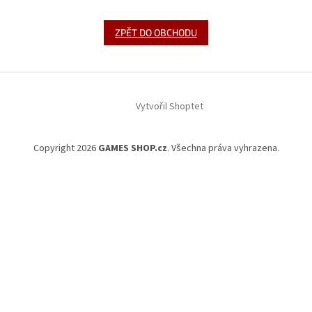
ZPĚT DO OBCHODU
Z
á
Vytvořil Shoptet
p
a
t
Copyright 2026
GAMES SHOP.cz
. Všechna práva vyhrazena.
í