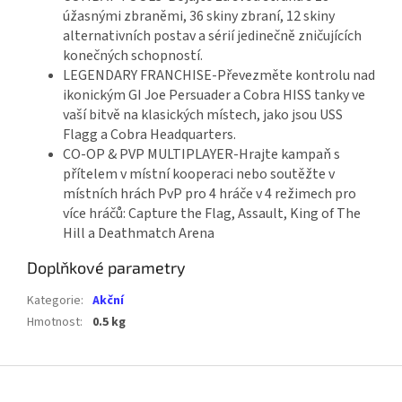
úžasnými zbraněmi, 36 skiny zbraní, 12 skiny
alternativních postav a sérií jedinečně zničujících
konečných schopností.
LEGENDARY FRANCHISE-Převezměte kontrolu nad
ikonickým GI Joe Persuader a Cobra HISS tanky ve
vaší bitvě na klasických místech, jako jsou USS
Flagg a Cobra Headquarters.
CO-OP & PVP MULTIPLAYER-Hrajte kampaň s
přítelem v místní kooperaci nebo soutěžte v
místních hrách PvP pro 4 hráče v 4 režimech pro
více hráčů: Capture the Flag, Assault, King of The
Hill a Deathmatch Arena
Doplňkové parametry
Kategorie
:
Akční
Hmotnost
:
0.5 kg
Z
á