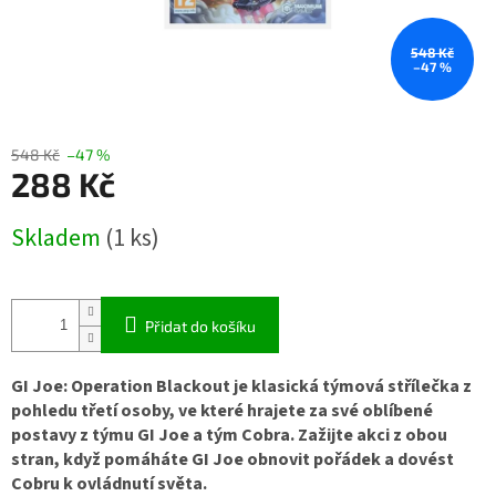
548 Kč
–47 %
548 Kč
–47 %
288 Kč
Měrná
Skladem
(1 ks)
cena:
Přidat do košíku
GI Joe: Operation Blackout je klasická týmová střílečka z
pohledu třetí osoby, ve které hrajete za své oblíbené
postavy z týmu GI Joe a tým Cobra. Zažijte akci z obou
stran, když pomáháte GI Joe obnovit pořádek a dovést
Cobru k ovládnutí světa.