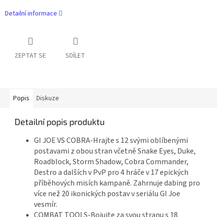
Detailní informace
ZEPTAT SE
SDÍLET
Popis
Diskuze
Detailní popis produktu
GI JOE VS COBRA-Hrajte s 12 svými oblíbenými
postavami z obou stran včetně Snake Eyes, Duke,
Roadblock, Storm Shadow, Cobra Commander,
Destro a dalších v PvP pro 4 hráče v 17 epických
příběhových misích kampaně. Zahrnuje dabing pro
více než 20 ikonických postav v seriálu GI Joe
vesmír.
COMBAT TOOLS-Bojujte za svou stranu s 18