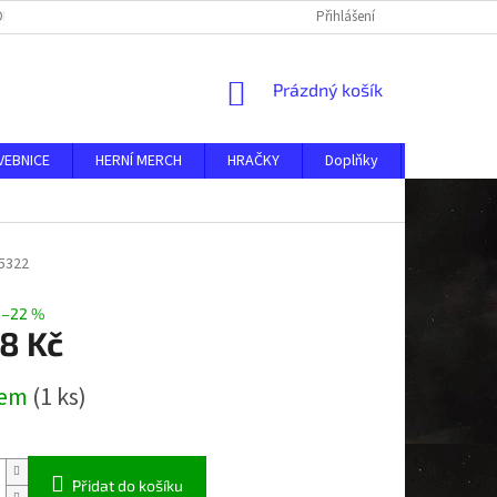
DMÍNKY
O NÁS
KONTAKTY
AKTUALITY
Přihlášení
NÁKUPNÍ
Prázdný košík
KOŠÍK
VEBNICE
HERNÍ MERCH
HRAČKY
Doplňky
MERKUR ST
5322
–22 %
8 Kč
dem
(1 ks)
Přidat do košíku