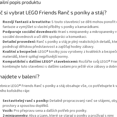
ailní popis produktu
č si vybrat LEGO Friends Ranč s poníky a stáj?
Rozvíjí fantazii a kreativitu:
S touto stavebnicí se děti mohou ponořit
fantazie a vymýšlet si vlastní příběhy s poníky a kamarádkami.
Podporuje sociální dovednosti:
Hraní s minipanenky a mikropanenky ro
sociální dovednosti a učí děti spolupráci a komunikaci.
Detailní provedení:
Ranč s poníky a stáj je plný realistických detailů, kt
podněcují dětskou představivost a zajišťují hodiny zábavy.
Kvalitní a bezpečné:
LEGO® kostky jsou vyrobeny z kvalitních a bezpeč
materiálů, které splňují nejpřísnější normy.
Kompatibilní s dalšími LEGO® stavebnicemi:
Rozšiřte svůj LEGO® Fri
kombinujte tuto stavebnici s dalšími sadami pro ještě více zábavy a dobr
najdete v balení?
ebnice LEGO® Friends Ranč s poníky a stáj obsahuje vše, co potřebujete k 
tního koňského ráje:
Sestavitelný ranč s poníky:
Detailně propracovaný ranč se stájemi, ob
prostory a spoustou doplňků.
Vozík:
Pro přepravu sena a dalších potřeb pro poníky.
2 minipanenky:
Aliya a Liann, které se starají o poníky a prožívají s nimi