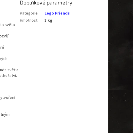
Doplňkové parametry
Kategorie
:
Lego Friends
Hmotnost
:
3 kg
 do světa
zvíjí
eré
ných
ends svět a
odružství.
vytvoření
ytnými