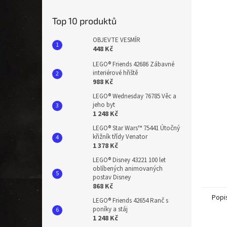
n
e
Top 10 produktů
l
OBJEVTE VESMÍR
448 Kč
LEGO® Friends 42686 Zábavné
interiérové hřiště
988 Kč
LEGO® Wednesday 76785 Věc a
jeho byt
1 248 Kč
LEGO® Star Wars™ 75441 Útočný
křižník třídy Venator
1 378 Kč
LEGO® Disney 43221 100 let
oblíbených animovaných
postav Disney
868 Kč
Popi
LEGO® Friends 42654 Ranč s
poníky a stáj
1 248 Kč