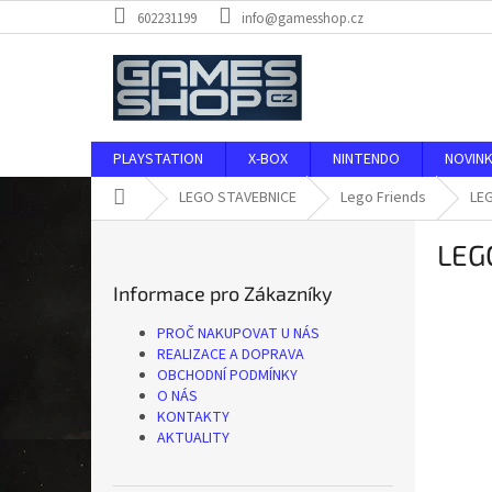
Přejít
602231199
info@gamesshop.cz
na
obsah
PLAYSTATION
X-BOX
NINTENDO
NOVIN
Domů
LEGO STAVEBNICE
Lego Friends
LEG
P
LEGO
o
s
Informace pro Zákazníky
t
r
PROČ NAKUPOVAT U NÁS
a
REALIZACE A DOPRAVA
n
OBCHODNÍ PODMÍNKY
O NÁS
n
KONTAKTY
í
AKTUALITY
p
a