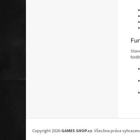
Fun
Stav
hodi
Z
á
Copyright 2026
GAMES SHOP.cz
. Všechna práva vyhrazen
p