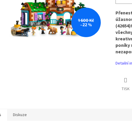
Přenest
úžasnou
1 600 Kč
–22 %
(42654)
všechny 
kreativn
poníky 
nezapom
Detailní 
TISK
s
Diskuze