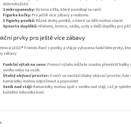
dobrodružství.
2 mikropanenky:
Victoria a Ella, které pomáhají na ranči.
Figurka kočky:
Pro ještě více zábavy a realismu.
3 figurky poníků:
Různé druhy poníků, o které se děti mohou starat.
Spousta doplňků:
Hřebeny, krmivo, sedla, uzdy a další doplňky pro péč
kční prvky pro ještě více zábavy
ebnice LEGO® Friends Ranč s poníky a stáj je vybavena funkčními prvky, kte
ny zábavy:
Funkční výtah na seno:
Pomocí výtahu můžete snadno přemístit balíky
seníku nebo na vozík.
Útulný obývací prostor:
V ranči se nachází útulný obývací prostor, kde 
kamarádky mohou odpočinout a popovídat.
Seník nad stájí:
Kamarádky mohou spát v seníku nad stájí, což je splněn
každého milovníka koní.
a.