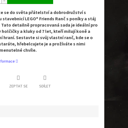
e se do světa přátelství a dobrodružství s
 stavebnicí LEGO® Friends Ranč s poníky a stáj
! Tato detailně propracovaná sada je ideální pro
holčičky a kluky od 7 let, kteří milují koně a
í hraní. Sestavte si svůj vlastní ranč, kde se o
staráte, hřebelcujete je a prožíváte s nimi
enutelné chvíle.
informace
ZEPTAT SE
SDÍLET