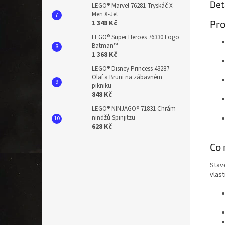
Det
LEGO® Marvel 76281 Tryskáč X-
Men X-Jet
Pro
1 348 Kč
LEGO® Super Heroes 76330 Logo
Batman™
1 368 Kč
LEGO® Disney Princess 43287
Olaf a Bruni na zábavném
pikniku
848 Kč
LEGO® NINJAGO® 71831 Chrám
nindžů Spinjitzu
628 Kč
Co 
Stav
vlas