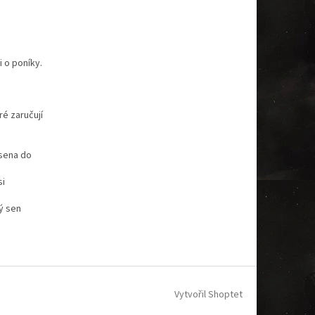
i o poníky.
ré zaručují
 sena do
si
ý sen
Vytvořil Shoptet