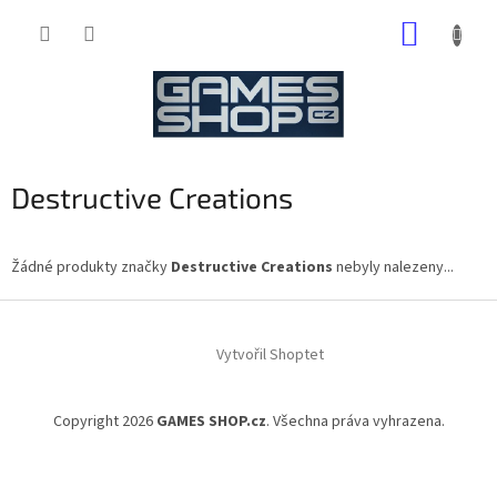
Přejít
NÁKUP
na
obsah
KOŠÍK
Destructive Creations
Žádné produkty značky
Destructive Creations
nebyly nalezeny...
Z
á
Vytvořil Shoptet
p
a
t
Copyright 2026
GAMES SHOP.cz
. Všechna práva vyhrazena.
í