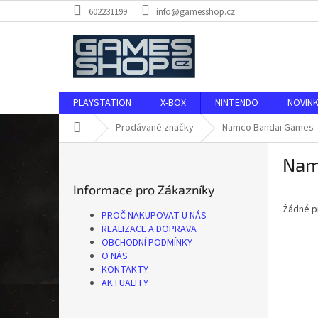
Přejít
602231199
info@gamesshop.cz
na
obsah
PLAYSTATION
X-BOX
NINTENDO
NOVIN
Domů
Prodávané značky
Namco Bandai Games
P
Nam
o
s
Informace pro Zákazníky
t
Žádné p
r
PROČ NAKUPOVAT U NÁS
a
REALIZACE A DOPRAVA
n
OBCHODNÍ PODMÍNKY
O NÁS
n
KONTAKTY
í
AKTUALITY
p
a