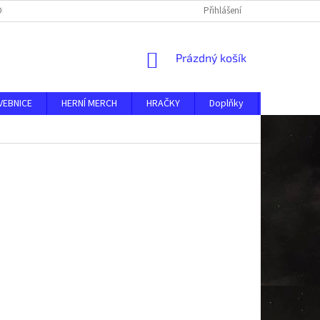
DMÍNKY
O NÁS
KONTAKTY
AKTUALITY
Přihlášení
NÁKUPNÍ
Prázdný košík
KOŠÍK
VEBNICE
HERNÍ MERCH
HRAČKY
Doplňky
MERKUR ST