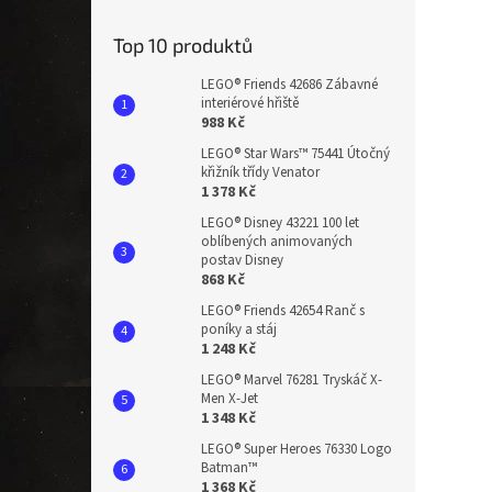
n
e
Top 10 produktů
l
LEGO® Friends 42686 Zábavné
interiérové hřiště
988 Kč
LEGO® Star Wars™ 75441 Útočný
křižník třídy Venator
1 378 Kč
LEGO® Disney 43221 100 let
oblíbených animovaných
postav Disney
868 Kč
LEGO® Friends 42654 Ranč s
poníky a stáj
1 248 Kč
LEGO® Marvel 76281 Tryskáč X-
Men X-Jet
1 348 Kč
LEGO® Super Heroes 76330 Logo
Batman™
1 368 Kč