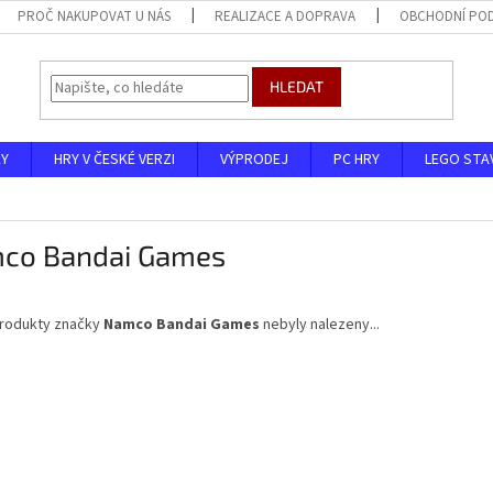
PROČ NAKUPOVAT U NÁS
REALIZACE A DOPRAVA
OBCHODNÍ PO
HLEDAT
KY
HRY V ČESKÉ VERZI
VÝPRODEJ
PC HRY
LEGO STA
co Bandai Games
rodukty značky
Namco Bandai Games
nebyly nalezeny...