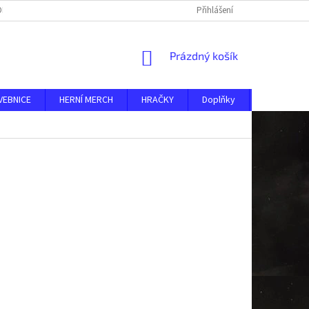
DMÍNKY
O NÁS
KONTAKTY
AKTUALITY
Přihlášení
NÁKUPNÍ
Prázdný košík
KOŠÍK
VEBNICE
HERNÍ MERCH
HRAČKY
Doplňky
MERKUR ST