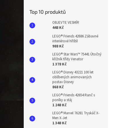
n
e
Top 10 produktů
l
OBJEVTE VESMÍR
448 Kč
LEGO® Friends 42686 Zábavné
interiérové hřiště
988 Kč
LEGO® Star Wars™ 75441 Útočný
křižník třídy Venator
1 378 Kč
LEGO® Disney 43221 100 let
oblíbených animovaných
postav Disney
868 Kč
LEGO® Friends 42654 Ranč s
poníky a stáj
1 248 Kč
LEGO® Marvel 76281 Tryskáč X-
Men X-Jet
1 348 Kč