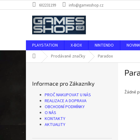
Přejít
602231199
info@gamesshop.cz
na
obsah
PLAYSTATION
X-BOX
NINTENDO
NOVIN
Domů
Prodávané značky
Paradox
P
Par
o
s
Informace pro Zákazníky
t
Žádné p
r
PROČ NAKUPOVAT U NÁS
a
REALIZACE A DOPRAVA
n
OBCHODNÍ PODMÍNKY
O NÁS
n
KONTAKTY
í
AKTUALITY
p
a