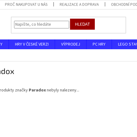
PROČ NAKUPOVAT U NÁS
REALIZACE A DOPRAVA
OBCHODNÍ PO
HLEDAT
KY
HRY V ČESKÉ VERZI
VÝPRODEJ
PC HRY
LEGO STA
adox
rodukty značky
Paradox
nebyly nalezeny...