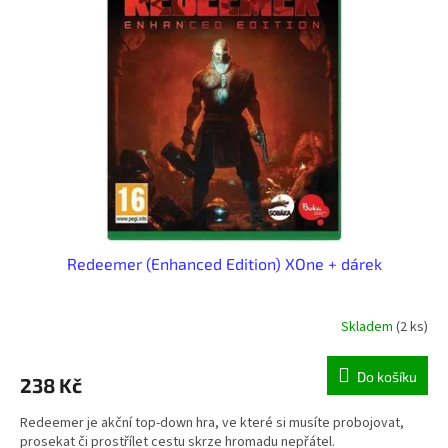
i
r
s
o
p
d
r
u
o
k
d
t
u
ů
k
t
ů
Redeemer (Enhanced Edition) XOne + dárek
Skladem
(2 ks)
Do košíku
238 Kč
Redeemer je akční top-down hra, ve které si musíte probojovat,
prosekat či prostřílet cestu skrze hromadu nepřátel.