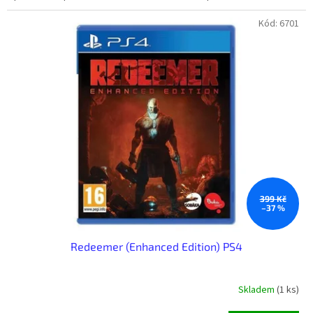
Kód:
6701
399 Kč
–37 %
Redeemer (Enhanced Edition) PS4
Skladem
(1 ks)