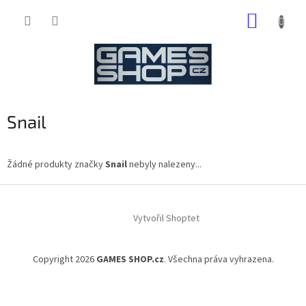
Přejít
NÁKUP
na
obsah
KOŠÍK
Snail
Žádné produkty značky
Snail
nebyly nalezeny...
Z
á
Vytvořil Shoptet
p
a
t
Copyright 2026
GAMES SHOP.cz
. Všechna práva vyhrazena.
í