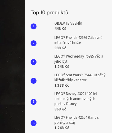
n
e
Top 10 produktů
l
OBJEVTE VESMÍR
448 Kč
LEGO® Friends 42686 Zábavné
interiérové hřiště
988 Kč
LEGO® Wednesday 76785 Věc a
jeho byt
1 248 Kč
LEGO® Star Wars™ 75441 Útočný
křižník třídy Venator
1 378 Kč
LEGO® Disney 43221 100 let
oblíbených animovaných
postav Disney
868 Kč
LEGO® Friends 42654 Ranč s
poníky a stáj
1 248 Kč