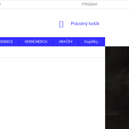
DMÍNKY
O NÁS
KONTAKTY
AKTUALITY
Přihlášení
NÁKUPNÍ
Prázdný košík
KOŠÍK
VEBNICE
HERNÍ MERCH
HRAČKY
Doplňky
MERKUR ST