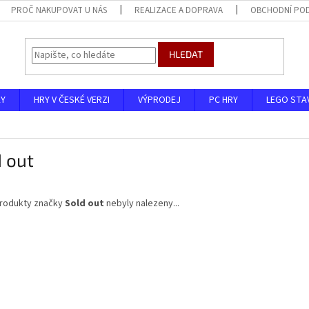
PROČ NAKUPOVAT U NÁS
REALIZACE A DOPRAVA
OBCHODNÍ PO
HLEDAT
KY
HRY V ČESKÉ VERZI
VÝPRODEJ
PC HRY
LEGO STA
 out
rodukty značky
Sold out
nebyly nalezeny...