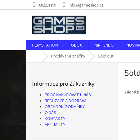
Přejít
602231199
info@gamesshop.cz
na
obsah
PLAYSTATION
X-BOX
NINTENDO
NOVIN
Domů
Prodávané značky
Sold out
P
Sold
o
s
Informace pro Zákazníky
t
Žádné p
r
PROČ NAKUPOVAT U NÁS
a
REALIZACE A DOPRAVA
n
OBCHODNÍ PODMÍNKY
O NÁS
n
KONTAKTY
í
AKTUALITY
p
a